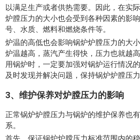
以满足生产或者供热需要。因此，在实
炉膛压力的大小也会受到各种因素的影
号、水质、燃料和燃烧条件等。
炉温的高低也会影响锅炉炉膛压力的大
炉温越高，蒸汽产生得快，压力也就越
用锅炉时，一定要加强对锅炉运行情况
及时发现并解决问题，保持锅炉炉膛压
3、维护保养对炉膛压力的影响
正常锅炉炉膛压力与锅炉的维护保养也
系。
首先，保证锅炉炉膛压力标准范围内的