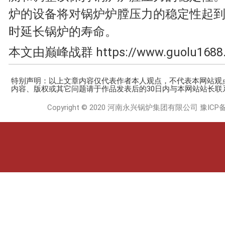
炉的设备将对锅炉炉膛压力的稳定性起
时延长锅炉的寿命。
本文由巅峰战群 https://www.guolu1688
特别声明：以上文章内容仅代表作者本人观点，不代表本网站观
内容、版权或其它问题请于作品发表后的30日内与本网站站长联
Copyright © 2020 河南永兴锅炉集团有限公司
豫ICP备