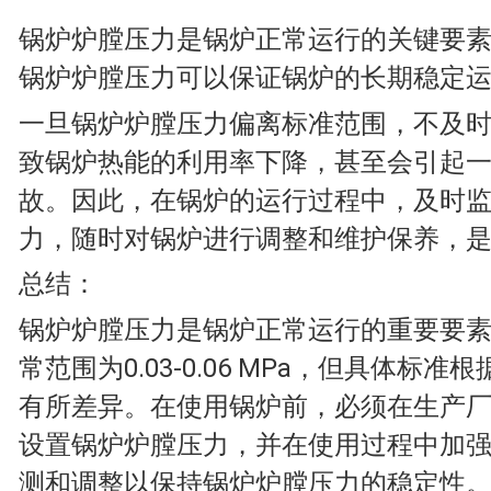
锅炉炉膛压力是锅炉正常运行的关键要
锅炉炉膛压力可以保证锅炉的长期稳定
一旦锅炉炉膛压力偏离标准范围，不及
致锅炉热能的利用率下降，甚至会引起
故。因此，在锅炉的运行过程中，及时
力，随时对锅炉进行调整和维护保养，
总结：
锅炉炉膛压力是锅炉正常运行的重要要
常范围为0.03-0.06 MPa，但具体标
有所差异。在使用锅炉前，必须在生产
设置锅炉炉膛压力，并在使用过程中加
测和调整以保持锅炉炉膛压力的稳定性