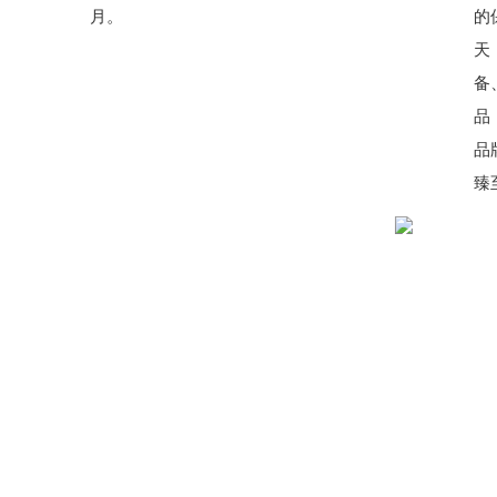
月。
的
天
备
品
品
臻